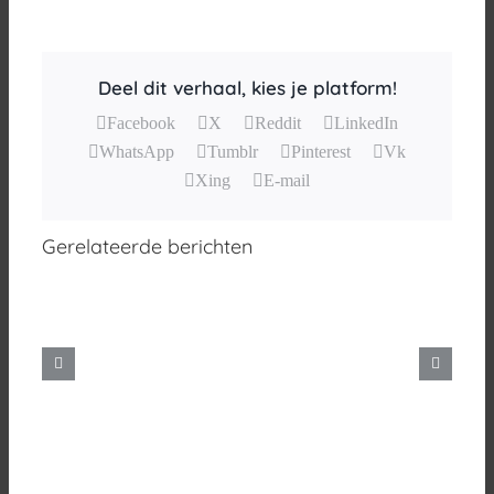
Deel dit verhaal, kies je platform!
Facebook
X
Reddit
LinkedIn
WhatsApp
Tumblr
Pinterest
Vk
Xing
E-mail
Gerelateerde berichten
Alt
Codes
voor
het
maken
van
Speciale
en
Vreemde
tekens