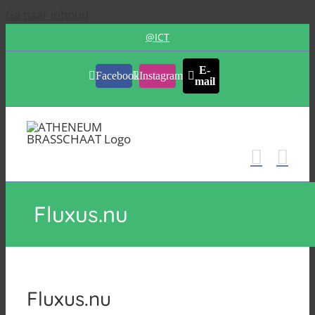
Ga naar inhoud
@ICT
E-
Facebook
Instagram
mail
Fluxus.nu
Fluxus.nu